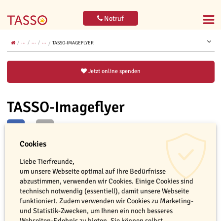
Notruf
...
...
...
TASSO-IMAGEFLYER
Jetzt online spenden
TASSO-Imageflyer
Cookies
Liebe Tierfreunde,
leer
Jetzt bestellen
um unsere Webseite optimal auf Ihre Bedürfnisse
abzustimmen, verwenden wir Cookies. Einige Cookies sind
technisch notwendig (essentiell), damit unsere Webseite
funktioniert. Zudem verwenden wir Cookies zu Marketing-
und Statistik-Zwecken, um Ihnen ein noch besseres
Webseiten-Erlebnis zu bieten. Sie können selbst