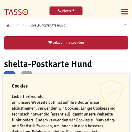
Notruf
...
...
...
SHELTA-POSTKARTE HUND
Jetzt online spenden
shelta-Postkarte Hund
Cookies
Liebe Tierfreunde,
leer
Jetzt bestellen
um unsere Webseite optimal auf Ihre Bedürfnisse
abzustimmen, verwenden wir Cookies. Einige Cookies sind
technisch notwendig (essentiell), damit unsere Webseite
funktioniert. Zudem verwenden wir Cookies zu Marketing-
und Statistik-Zwecken, um Ihnen ein noch besseres
Webseiten-Erlebnis zu bieten. Sie können selbst