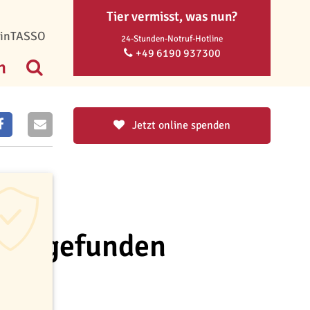
Tier vermisst, was nun?
inTASSO
24-Stunden-Notruf-Hotline
+49 6190 937300
n
Jetzt online spenden
inie gefunden