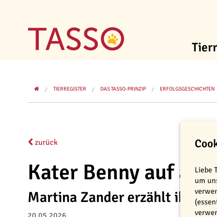
Tier
TIERREGISTER
DAS TASSO-PRINZIP
ERFOLGSGESCHICHTEN
Cook
zurück
Kater Benny auf and
Liebe 
um uns
verwen
Martina Zander erzählt ihre T
(essen
verwen
20.05.2026