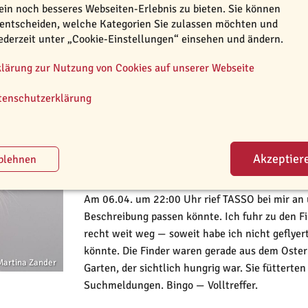
ein noch besseres Webseiten-Erlebnis zu bieten. Sie können
 entscheiden, welche Kategorien Sie zulassen möchten und
Der acht Monate junge Kater Benny ist am 04
jederzeit unter „Cookie-Einstellungen“ einsehen und ändern.
nicht mehr heim. Da er sonst immer in Rufweite
ich mir um 22:00 Uhr bereits Sorgen und sucht
klärung zur Nutzung von Cookies auf unserer Webseite
Lebenszeichen, aber auch kein Totfund.
tenschutzerklärung
Ich wohne direkt an der S-Bahn-Strecke nach F
Gleise ab. Kein Benny. Am nächsten Morgen im
— keine Antwort. Überall Flyer aufgehängt und 
TASSO als vermisst gemeldet.
Am 06.04. um 22:00 Uhr rief TASSO bei mir an u
Beschreibung passen könnte. Ich fuhr zu den Fi
recht weit weg — soweit habe ich nicht geflyert
könnte. Die Finder waren gerade aus dem Oster
Martina Zander
Garten, der sichtlich hungrig war. Sie fütterte
Suchmeldungen. Bingo — Volltreffer.