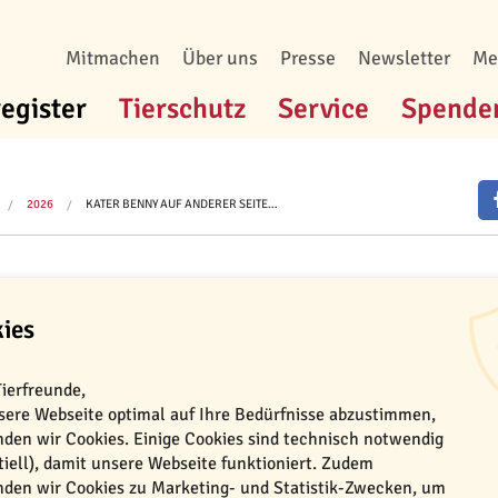
Mitmachen
Über uns
Presse
Newsletter
Me
register
Tierschutz
Service
Spende
2026
KATER BENNY AUF ANDERER SEITE…
ies
erer Seite der S-Bahn-L
Tierfreunde,
ere Webseite optimal auf Ihre Bedürfnisse abzustimmen,
den wir Cookies. Einige Cookies sind technisch notwendig
ASSO-Erfolgsgeschichte
tiell), damit unsere Webseite funktioniert. Zudem
den wir Cookies zu Marketing- und Statistik-Zwecken, um