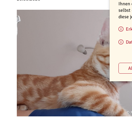
Ihnen 
selbst
diese 
Er
Da
© 