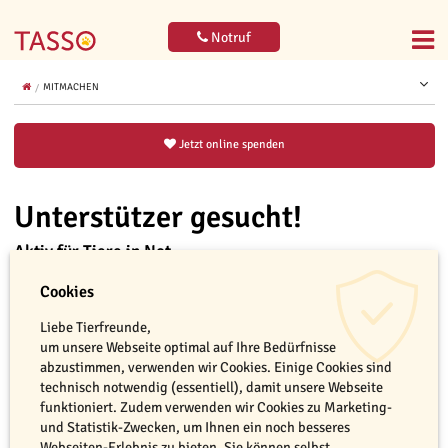
Notruf
MITMACHEN
Jetzt online spenden
Unterstützer gesucht!
Aktiv für Tiere in Not
Cookies
Liebe Tierfreunde,
um unsere Webseite optimal auf Ihre Bedürfnisse
Tierschutz lebt von Menschen, die sich ehrenamtlich für Tiere in Not
abzustimmen, verwenden wir Cookies. Einige Cookies sind
einsetzen. Auch TASSO wäre bei der täglichen Arbeit ohne seine
technisch notwendig (essentiell), damit unsere Webseite
ehrenamtlichen Helfer nicht so erfolgreich. Sie tragen den
funktioniert. Zudem verwenden wir Cookies zu Marketing-
Tierschutzgedanken nach Außen und unterstützen uns dabei,
und Statistik-Zwecken, um Ihnen ein noch besseres
vermisste Tiere wieder mit ihren Familien zu vereinen. Sie leisten
Webseiten-Erlebnis zu bieten. Sie können selbst