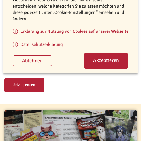
entscheiden, welche Kategorien Sie zulassen möchten und
einen enormen Beitrag zum Wohl der Tiere.
diese jederzeit unter „Cookie-Einstellungen“ einsehen und
ändern.
Wenn auch Sie TASSO unterstützen möchten, gibt es verschiedene
Möglichkeiten dies zu tun. Um das für Sie passende Engagement zu
Erklärung zur Nutzung von Cookies auf unserer Webseite
finden, sollten Sie sich im Vorhinein überlegen, wie Sie Tieren helfen
möchten, wie viel Zeit es in Anspruch nehmen soll und worin Ihre
Datenschutzerklärung
Stärken liegen.
Schauen Sie sich auf den nachfolgenden Seiten gerne einmal um und
entscheiden Sie, wie Sie sich für Tiere einsetzen möchten.
Jetzt spenden