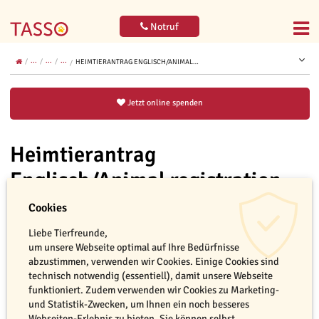
Notruf
...
...
...
HEIMTIERANTRAG ENGLISCH/ANIMAL…
Jetzt online spenden
Heimtierantrag
Englisch/Animal registration
form
Cookies
Liebe Tierfreunde,
um unsere Webseite optimal auf Ihre Bedürfnisse
abzustimmen, verwenden wir Cookies. Einige Cookies sind
technisch notwendig (essentiell), damit unsere Webseite
funktioniert. Zudem verwenden wir Cookies zu Marketing-
leer
Jetzt bestellen
und Statistik-Zwecken, um Ihnen ein noch besseres
Webseiten-Erlebnis zu bieten. Sie können selbst