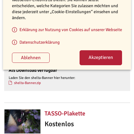
von Anträgen zur Registrierung bei TASSO, nachdem Sie Ihren
entscheiden, welche Kategorien Sie zulassen möchten und
tierischen Patienten gekennzeichnet haben, bis hin zu Infomaterial
diese jederzeit unter „Cookie-Einstellungen“ einsehen und
zu unseren Aktionen und Kampagnen.
ändern.
Bestelloptionen
Erklärung zur Nutzung von Cookies auf unserer Webseite
shelta-Banner
Datenschutzerklärung
Kostenlos
Als Download verfügbar
Laden Sie den shelta-Banner hier herunter:
shelta-Banner.zip
TASSO-Plakette
Kostenlos