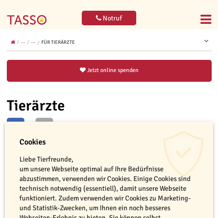
Notruf
...
...
FÜR TIERÄRZTE
Jetzt online spenden
Tierärzte
Cookies
Liebe Tierfreunde,
leer
Jetzt bestellen
um unsere Webseite optimal auf Ihre Bedürfnisse
abzustimmen, verwenden wir Cookies. Einige Cookies sind
technisch notwendig (essentiell), damit unsere Webseite
Willkommen auf den Bestellseiten für Tierärzte. Schön, dass Sie sich
funktioniert. Zudem verwenden wir Cookies zu Marketing-
für unsere Arbeit interessieren. Wir bieten Ihnen eine Vielzahl an
und Statistik-Zwecken, um Ihnen ein noch besseres
unentgeltlichen Materialien zu den unterschiedlichsten Themen an –
Webseiten-Erlebnis zu bieten. Sie können selbst