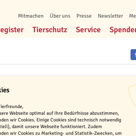
Mitmachen
Über uns
Presse
Newsletter
Me
register
Tierschutz
Service
Spende
e
ies
g zu uns
Tierfreunde,
ere Webseite optimal auf Ihre Bedürfnisse abzustimmen,
 eine echte Herzensangelegenheit. Bei TASSO bieten wir dir ein mo
den wir Cookies. Einige Cookies sind technisch notwendig
sen und Sinn stiften kannst.
tiell), damit unsere Webseite funktioniert. Zudem
den wir Cookies zu Marketing- und Statistik-Zwecken, um