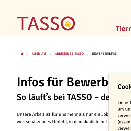
Tier
ÜBER UNS
ARBEITEN BEI TASSO
BEWERBERINFOS
Infos für Bewerbend
Cook
So läuft’s bei TASSO – dein We
Liebe 
um uns
Unsere Arbeit ist für uns mehr als nur ein Job – sie ist
verwen
wertschätzendes Umfeld, in dem du dich entfalten, wach
(essen
verwen