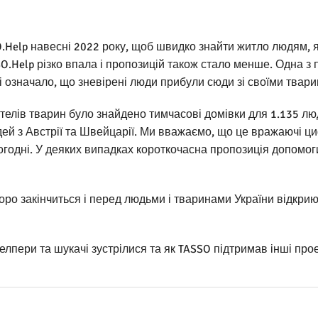
Help навесні 2022 року, щоб швидко знайти житло людям, як
SO.Help різко впала і пропозицій також стало менше. Одна з 
и, і означало, що зневірені люди прибули сюди зі своїми твар
елів тварин було знайдено тимчасові домівки для 1.135 люд
юдей з Австрії та Швейцарії. Ми вважаємо, що це вражаючі 
сьогодні. У деяких випадках короткочасна пропозиція допомо
ро закінчиться і перед людьми і тваринами України відкрию
хелпери та шукачі зустрілися та як TASSO підтримав інші прое