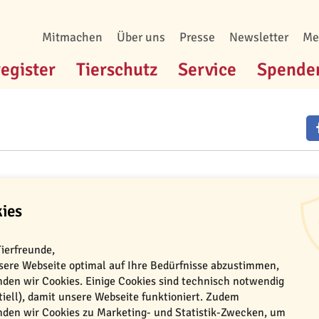
Mitmachen
Über uns
Presse
Newsletter
Me
register
Tierschutz
Service
Spende
ies
Tierfreunde,
ere Webseite optimal auf Ihre Bedürfnisse abzustimmen,
Die Plattform TASSO.Help ist geschlossen. Wir
den wir Cookies. Einige Cookies sind technisch notwendig
um schnell Unterkünfte für Menschen zu finden
tiell), damit unsere Webseite funktioniert. Zudem
den wir Cookies zu Marketing- und Statistik-Zwecken, um
geflüchtet sind. Zwischenzeitlich sind jedoch