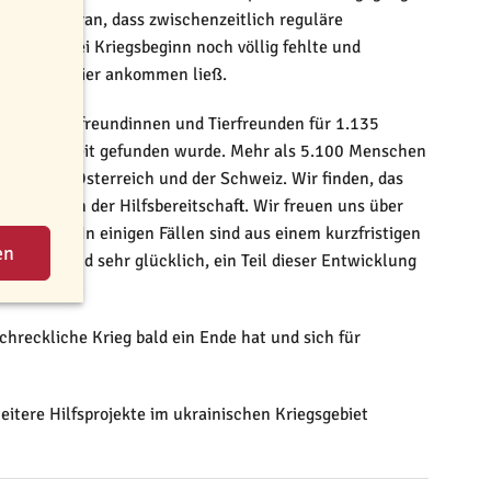
gt auch daran, dass zwischenzeitlich reguläre
as, das bei Kriegsbeginn noch völlig fehlte und
ewissheit hier ankommen ließ.
o vielen Tierfreundinnen und Tierfreunden für 1.135
use auf Zeit gefunden wurde. Mehr als 5.100 Menschen
auch aus Österreich und der Schweiz. Wir finden, das
les Zeichen der Hilfsbereitschaft. Wir freuen uns über
 erreicht. In einigen Fällen sind aus einem kurzfristigen
nd wir sind sehr glücklich, ein Teil dieser Entwicklung
chreckliche Krieg bald ein Ende hat und sich für
tere Hilfsprojekte im ukrainischen Kriegsgebiet