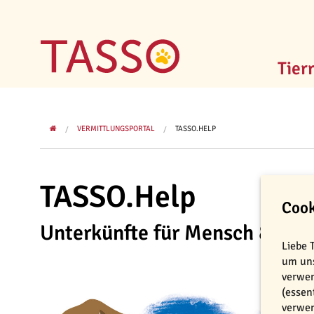
Tier
VERMITTLUNGSPORTAL
TASSO.HELP
TASSO.Help
Cook
Unterkünfte für Mensch & Tier
Liebe 
um uns
verwen
(essen
verwen