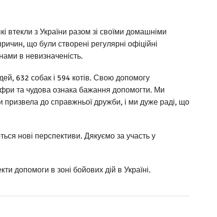
і втекли з України разом зі своїми домашніми
причин, що були створені регулярні офіційні
инами в невизначеність.
ей, 632 собак і 594 котів. Свою допомогу
цифри та чудова ознака бажання допомогти. Ми
ги призвела до справжньої дружби, і ми дуже раді, що
ться нові перспективи. Дякуємо за участь у
кти допомоги в зоні бойових дій в Україні.