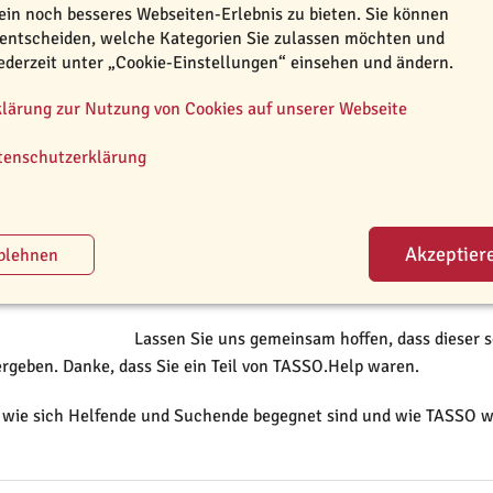
ein noch besseres Webseiten-Erlebnis zu bieten. Sie können
und auch die Angebote wurden weniger. Das lie
 entscheiden, welche Kategorien Sie zulassen möchten und
behördliche Strukturen geschaffen wurden – etw
jederzeit unter „Cookie-Einstellungen“ einsehen und ändern.
verzweifelte Menschen mit ihren Tieren in Ung
klärung zur Nutzung von Cookies auf unserer Webseite
Wir sind sehr dankbar, dass mit der Hilfe von s
Menschen, 632 Hunde und 594 Katzen ein Zuha
tenschutzerklärung
haben ihre Hilfe angeboten, davon 88 Personen 
sind beeindruckende Zahlen und sie sind ein tol
jede Erfolgsgeschichte, die uns auch heute noch
Hilfsangebot echte Freundschaften entstanden u
gewesen zu sein.
Lassen Sie uns gemeinsam hoffen, dass dieser s
rgeben. Danke, dass Sie ein Teil von TASSO.Help waren.
 wie sich Helfende und Suchende begegnet sind und wie TASSO wei