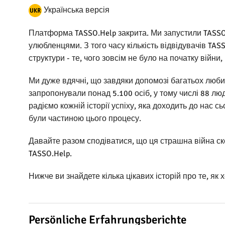
Українська версія
Платформа TASSO.Help закрита. Ми запустили TASSO.
улюбленцями. З того часу кількість відвідувачів TAS
структури - те, чого зовсім не було на початку війн
Ми дуже вдячні, що завдяки допомозі багатьох любит
запропонували понад 5.100 осіб, у тому числі 88 л
радіємо кожній історії успіху, яка доходить до нас 
були частиною цього процесу.
Давайте разом сподіватися, що ця страшна війна ско
TASSO.Help.
Нижче ви знайдете кілька цікавих історій про те, як 
Persönliche Erfahrungsberichte