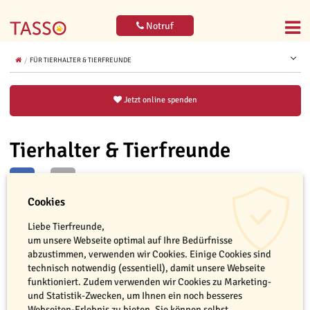
Notruf
FÜR TIERHALTER & TIERFREUNDE
Jetzt online spenden
Tierhalter & Tierfreunde
Cookies
Liebe Tierfreunde,
leer
Jetzt bestellen
um unsere Webseite optimal auf Ihre Bedürfnisse
abzustimmen, verwenden wir Cookies. Einige Cookies sind
technisch notwendig (essentiell), damit unsere Webseite
Willkommen auf den Bestellseiten für Tierhalter. Schön, dass Sie sich
funktioniert. Zudem verwenden wir Cookies zu Marketing-
für unsere Arbeit interessieren. Wir bieten Ihnen eine Vielzahl an
und Statistik-Zwecken, um Ihnen ein noch besseres
unentgeltlichen Materialien zu den unterschiedlichsten Themen an –
Webseiten-Erlebnis zu bieten. Sie können selbst