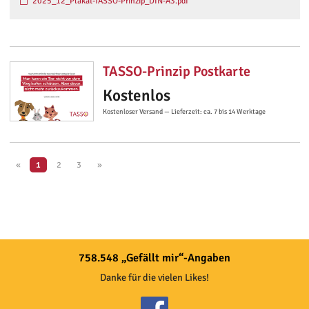
2025_12_Plakat-TASSO-Prinzip_DIN-A3.pdf
TASSO-Prinzip Postkarte
Kostenlos
Kostenloser Versand — Lieferzeit: ca. 7 bis 14 Werktage
«
1
2
3
»
758.548 „Gefällt mir“-Angaben
Danke für die vielen Likes!