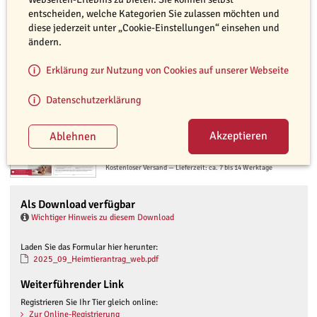
von Anträgen zur Tierregistrierung bis hin zu Infomaterial zu unseren
entscheiden, welche Kategorien Sie zulassen möchten und
Aktionen und Kampagnen. Bitte beachten Sie, dass unser Service für
diese jederzeit unter „Cookie-Einstellungen“ einsehen und
Sie kostenfrei ist. Mit einer bewusst gewählten Menge des bestellten
ändern.
Materials unterstützen Sie unser Ziel, nachhaltig zu handeln. Vielen
Dank!
Erklärung zur Nutzung von Cookies auf unserer Webseite
Bestelloptionen
Datenschutzerklärung
Heimtierantrag
Kostenlos
Kostenloser Versand — Lieferzeit: ca. 7 bis 14 Werktage
Als Download verfügbar
Wichtiger Hinweis zu diesem Download
Laden Sie das Formular hier herunter:
2025_09_Heimtierantrag_web.pdf
Weiterführender Link
Registrieren Sie Ihr Tier gleich online:
Zur Online-Registrierung