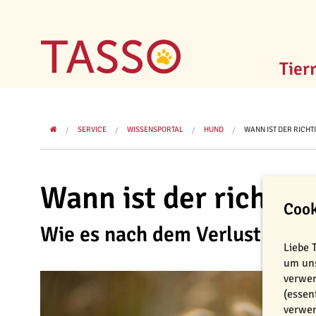
Tier
SERVICE
WISSENSPORTAL
HUND
WANN IST DER RICHT
Wann ist der richtig
Cook
Wie es nach dem Verlust des t
Liebe 
um uns
verwen
(essen
verwen