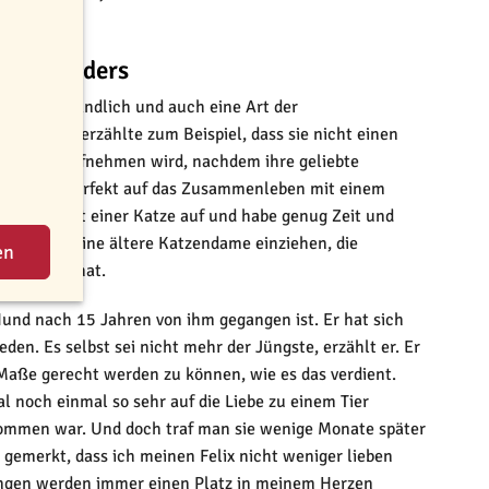
 werden?
auert anders
 selbstverständlich und auch eine Art der
nhalterin erzählte zum Beispiel, dass sie nicht einen
ne Katze aufnehmen wird, nachdem ihre geliebte
e Wohnung perfekt auf das Zusammenleben mit einem
äftigung mit einer Katze auf und habe genug Zeit und
te wieder eine ältere Katzendame einziehen, die
e gesucht hat.
Hund nach 15 Jahren von ihm gegangen ist. Er hat sich
den. Es selbst sei nicht mehr der Jüngste, erzählt er. Er
Maße gerecht werden zu können, wie es das verdient.
l noch einmal so sehr auf die Liebe zu einem Tier
ekommen war. Und doch traf man sie wenige Monate später
 gemerkt, dass ich meinen Felix nicht weniger lieben
erungen werden immer einen Platz in meinem Herzen