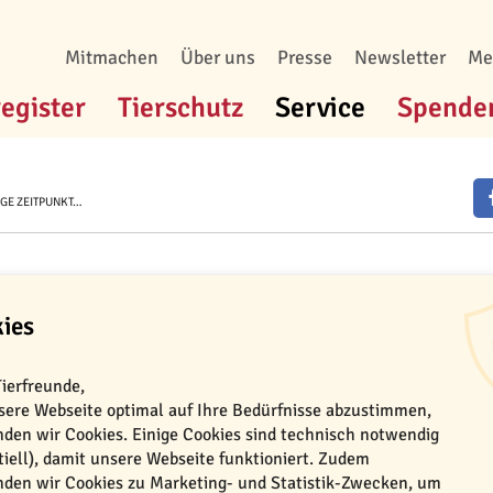
Mitmachen
Über uns
Presse
Newsletter
Me
register
Tierschutz
Service
Spende
IGE ZEITPUNKT…
e Zeitpunkt für ein neue
ies
ierischen Lieblings weitergehen ka
Tierfreunde,
ere Webseite optimal auf Ihre Bedürfnisse abzustimmen,
Und plötzlich fehlt jemand. Wenn das geliebte 
den wir Cookies. Einige Cookies sind technisch notwendig
Leider gibt es kein Patentrezept, wie die Traue
tiell), damit unsere Webseite funktioniert. Zudem
den wir Cookies zu Marketing- und Statistik-Zwecken, um
finden. Eine Überlegung begleitet viele ehemal