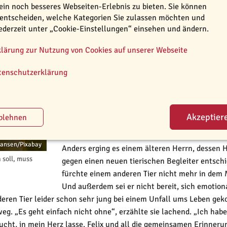
ein noch besseres Webseiten-Erlebnis zu bieten. Sie können
Vierbeiners: Soll wieder ein Tier aufgenommen
 entscheiden, welche Kategorien Sie zulassen möchten und
jederzeit unter „Cookie-Einstellungen“ einsehen und ändern.
Verlust des Haustieres – Jeder tr
Was für die einen undenkbar ist, ist für andere
klärung zur Nutzung von Cookies auf unserer Webseite
Trauerbewältigung. Eine leidenschaftliche Katze
tenschutzerklärung
Moment lang geschwankt hat, ob sie wieder ei
Samtpfote gestorben war. Schließlich sei ihr
Stubentiger eingerichtet, sie gehe in der Besch
Liebe zu geben. Nur wenige Wochen später durf
unbedingt ein Zuhause als reine Wohnungskatz
Jansen/Pixabay
Anders erging es einem älteren Herrn, dessen 
 soll, muss
gegen einen neuen tierischen Begleiter entschie
fürchte einem anderen Tier nicht mehr in dem 
Und außerdem sei er nicht bereit, sich emotiona
 deren Tier leider schon sehr jung bei einem Unfall ums Leben g
g. „Es geht einfach nicht ohne“, erzählte sie lachend. „Ich habe
raucht, in mein Herz lasse. Felix und all die gemeinsamen Erinn