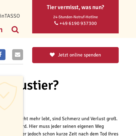
Tier vermisst, was nun?
inTASSO
24-Stunden-Notruf-Hotline
+49 6190 937300
n
Jetzt online spenden
s Haustier?
nn
Haustier nicht mehr lebt, sind Schmerz und Verlust groß.
r leichter wird. Hier muss jeder seinen eigenen Weg
ige Tierhalter jedoch schon kurze Zeit nach dem Tod ihres