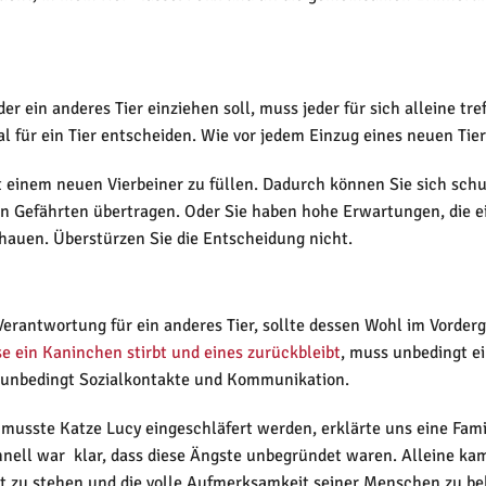
 ein anderes Tier einziehen soll, muss jeder für sich alleine tref
 für ein Tier entscheiden. Wie vor jedem Einzug eines neuen Tiere
it einem neuen Vierbeiner zu füllen. Dadurch können Sie sich schu
 Gefährten übertragen. Oder Sie haben hohe Erwartungen, die ein 
hauen. Überstürzen Sie die Entscheidung nicht.
rantwortung für ein anderes Tier, sollte dessen Wohl im Vordergr
e ein Kaninchen stirbt und eines zurückbleibt
, muss unbedingt e
 unbedingt Sozialkontakte und Kommunikation.
musste Katze Lucy eingeschläfert werden, erklärte uns eine Famil
hnell war klar, dass diese Ängste unbegründet waren. Alleine kam
nkt zu stehen und die volle Aufmerksamkeit seiner Menschen zu b