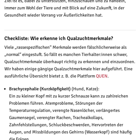
Ziel ist es, dabei zu unterstützen, hinzuschauen und zu handeln,
immer zum Wohl der Tiere und mit Blick auf eine Zukunft, in der
Gesundheit wieder Vorrang vor Äußerlichkeiten hat.
Checkliste: Wie erkenne ich Qualzuchtmerkmale?
Viele „rassespezifischen“ Merkmale werden fälschlicherweise als
„normal“ eingestuft. So fällt es manchen Tierhalter:innen schwer,
Qualzuchtmerkmale überhaupt richtig zu erkennen und einzuordnen.
Wir haben einige gängige Qualzuchtmerkmale hier aufgeführt. Eine
ausführliche Übersicht bietet z. B. die Plattform
QUEN
.
Brachycephalie (Kurzköpfigkeit)
(Hund, Katze):
Ein zu kleiner Kopf mit zu kurzer Schnauze kann zu zahlreichen
Problemen führen. Atemprobleme, Störungen der
Temperaturregulation, verengte Nasenlöcher, verlängertes
Gaumensegel, verengter Rachen, Trachealkollaps,
Zahnfehlstellungen, Schluckbeschwerden, Hervortreten der
Augen, und Missbildungen des Gehirns (Wasserkopf) sind häufig
die Folgen.