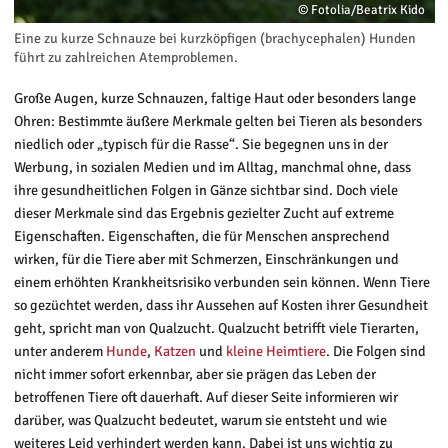
© Fotolia/Beatrix Kido
Eine zu kurze Schnauze bei kurzköpfigen (brachycephalen) Hunden
führt zu zahlreichen Atemproblemen.
Große Augen, kurze Schnauzen, faltige Haut oder besonders lange
Ohren: Bestimmte äußere Merkmale gelten bei Tieren als besonders
niedlich oder „typisch für die Rasse“. Sie begegnen uns in der
Werbung, in sozialen Medien und im Alltag, manchmal ohne, dass
ihre gesundheitlichen Folgen in Gänze sichtbar sind. Doch viele
dieser Merkmale sind das Ergebnis gezielter Zucht auf extreme
Eigenschaften. Eigenschaften, die für Menschen ansprechend
wirken, für die Tiere aber mit Schmerzen, Einschränkungen und
einem erhöhten Krankheitsrisiko verbunden sein können. Wenn Tiere
so gezüchtet werden, dass ihr Aussehen auf Kosten ihrer Gesundheit
geht, spricht man von Qualzucht. Qualzucht betrifft viele Tierarten,
unter anderem
Hunde
,
Katzen
und
kleine Heimtiere
. Die Folgen sind
nicht immer sofort erkennbar, aber sie prägen das Leben der
betroffenen Tiere oft dauerhaft. Auf dieser Seite informieren wir
darüber, was Qualzucht bedeutet, warum sie entsteht und wie
weiteres Leid verhindert werden kann. Dabei ist uns wichtig zu