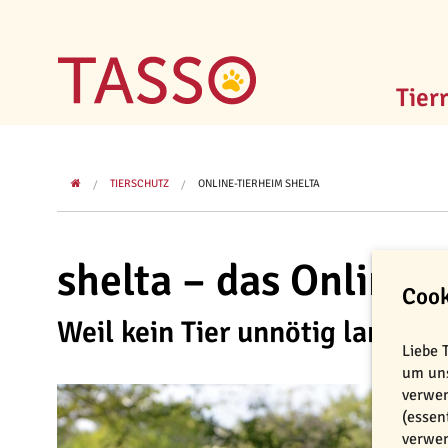
Tier
TIERSCHUTZ
ONLINE-TIERHEIM SHELTA
shelta – das Online
Cook
Weil kein Tier unnötig lange a
Liebe 
um uns
verwen
(essen
verwen