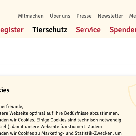
Mitmachen
Über uns
Presse
Newsletter
Me
register
Tierschutz
Service
Spende
-Tierheim von TASSO
ies
uf ein Zuhause warten sollte
Tierfreunde,
ere Webseite optimal auf Ihre Bedürfnisse abzustimmen,
Hunde, Katzen, Meerschweinchen, Kaninchen und
den wir Cookies. Einige Cookies sind technisch notwendig
warten zu Tausenden in Tierheimen und in Tiers
tiell), damit unsere Webseite funktioniert. Zudem
den wir Cookies zu Marketing- und Statistik-Zwecken, um
einem Menschen, der ihnen Geborgenheit sche