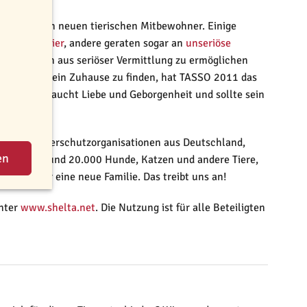
e nach einem neuen tierischen Mitbewohner. Einige
Tierschutztier
, andere geraten sogar an
unseriöse
 zu Tieren aus seriöser Vermittlung zu ermöglichen
 zu helfen, ein Zuhause zu finden, hat TASSO 2011 das
 ein Tier braucht Liebe und Geborgenheit und sollte sein
imen und Tierschutzorganisationen aus Deutschland,
enschen. Rund 20.000 Hunde, Katzen und andere Tiere,
ährlich über eine neue Familie. Das treibt uns an!
unter
www.shelta.net
. Die Nutzung ist für alle Beteiligten