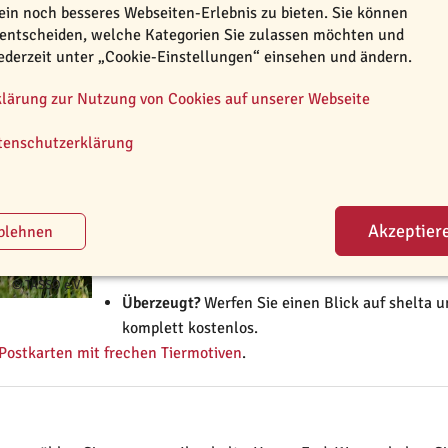
ein noch besseres Webseiten-Erlebnis zu bieten. Sie können
 entscheiden, welche Kategorien Sie zulassen möchten und
Gleichzeitig sind viele Menschen auf der Such
jederzeit unter „Cookie-Einstellungen“ einsehen und ändern.
entscheiden sich aus Skepsis heraus gegen ein
Tiervermehrer
.
Um allen Menschen einen Zugang
klärung zur Nutzung von Cookies auf unserer Webseite
und um möglichst vielen Tierschutztieren dabei
Online-Tierheim shelta ins Leben gerufen. Denn
tenschutzerklärung
Leben nicht im Tierheim verbringen müssen.
Auf shelta warten regelmäßig Tiere von Tierhe
Österreich und der Schweiz auf ihren neuen M
die auf shelta vorgestellt werden, freuen sich j
© TASSO e.V.
Überzeugt?
Werfen Sie einen Blick auf shelta 
komplett kostenlos.
Postkarten mit frechen Tiermotiven
.