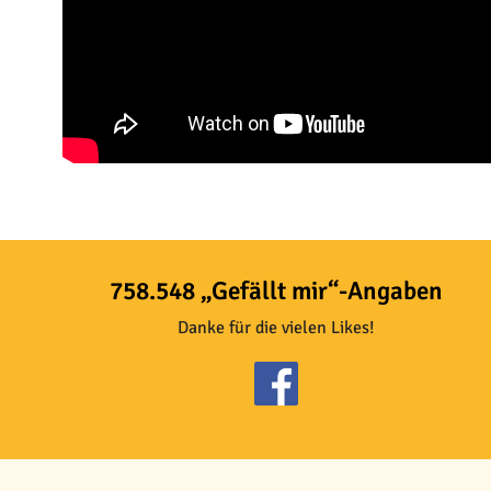
758.548 „Gefällt mir“-Angaben
Danke für die vielen Likes!