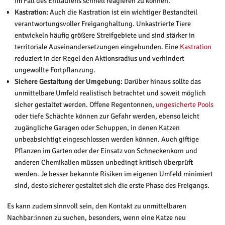
im Fall des Entlaufens schnell reagieren zu können.
Kastration:
Auch die Kastration ist ein wichtiger Bestandteil
verantwortungsvoller Freiganghaltung. Unkastrierte Tiere
entwickeln häufig größere Streifgebiete und sind stärker in
territoriale Auseinandersetzungen eingebunden. Eine
Kastration
reduziert in der Regel den Aktionsradius und verhindert
ungewollte Fortpflanzung.
Sichere Gestaltung der Umgebung:
Darüber hinaus sollte das
unmittelbare Umfeld realistisch betrachtet und soweit möglich
sicher gestaltet werden. Offene Regentonnen,
ungesicherte Pools
oder tiefe Schächte können zur Gefahr werden, ebenso leicht
zugängliche Garagen oder Schuppen, in denen Katzen
unbeabsichtigt eingeschlossen werden können. Auch giftige
Pflanzen im Garten oder der Einsatz von Schneckenkorn und
anderen Chemikalien müssen unbedingt kritisch überprüft
werden. Je besser bekannte Risiken im eigenen Umfeld minimiert
sind, desto sicherer gestaltet sich die erste Phase des Freigangs.
Es kann zudem sinnvoll sein, den Kontakt zu unmittelbaren
Nachbar:innen zu suchen, besonders, wenn eine Katze neu