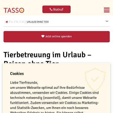
Notruf
...
...
...
URLAUB OHNE TIER
Jetzt online spenden
Tierbetreuung im Urlaub –
Reisen ohne Tier
So bleiben Hund, Katze und kleine Heimtiere gut
Cookies
versorgt
Liebe Tierfreunde,
um unsere Webseite optimal auf Ihre Bedürfnisse
abzustimmen, verwenden wir Cookies. Einige Cookies sind
technisch notwendig (essentiell), damit unsere Webseite
funktioniert. Zudem verwenden wir Cookies zu Marketing-
und Statistik-Zwecken, um Ihnen ein noch besseres
Webseiten-Erlebnis zu bieten. Sie können selbst