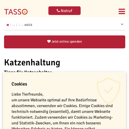
Notruf
...
...
KATZE
Jetzt online spenden
Katzenhaltung
Tipps für Katzenhalter
Cookies
Liebe Tierfreunde,
um unsere Webseite optimal auf Ihre Bedürfnisse
Unsere Katzen haben oftmals ihren eigenen Kopf, und häufig
abzustimmen, verwenden wir Cookies. Einige Cookies sind
begreifen wir gar nicht, was sie uns gerade sagen möchten. Vielleicht
technisch notwendig (essentiell), damit unsere Webseite
weigern sie sich, die für sie vorgesehene Katzentoilette zu nutzen
funktioniert. Zudem verwenden wir Cookies zu Marketing-
und kratzen an den Tapeten? Oder fragen Sie sich, ob und wie Sie
und Statistik-Zwecken, um Ihnen ein noch besseres
Ihrem Liebling ein eigenes Katzenzimmer einrichten sollten?
Webseiten-Erlebnis zu bieten. Sie können selbst