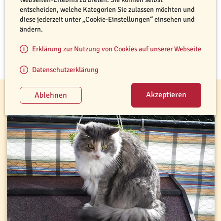
entscheiden, welche Kategorien Sie zulassen möchten und
diese jederzeit unter „Cookie-Einstellungen“ einsehen und
Stöbern Sie doch mal in unseren Tipps für Katzenhalter. Vielleicht
ändern.
finden Sie den einen oder anderen Hinweis, der sie Ihre Samtpfote
noch ein wenig besser verstehen lässt. Auch Informationen zu
Erklärung zur Nutzung von Cookies auf unserer Webseite
Gefahren im Alltag finden Sie auf den folgenden Seiten. Wir
wünschen viel Spaß beim Stöbern!
Datenschutzerklärung
Tipps für Katzenhalter